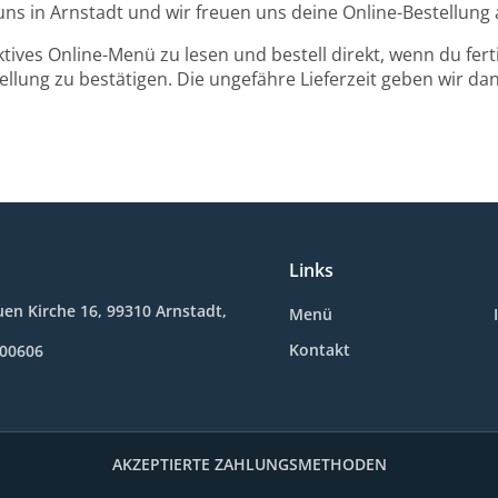
uns in Arnstadt und wir freuen uns deine Online-Bestellun
ktives Online-Menü zu lesen und bestell direkt, wenn du ferti
llung zu bestätigen. Die ungefähre Lieferzeit geben wir da
Links
en Kirche 16, 99310 Arnstadt,
Menü
Kontakt
600606
AKZEPTIERTE ZAHLUNGSMETHODEN