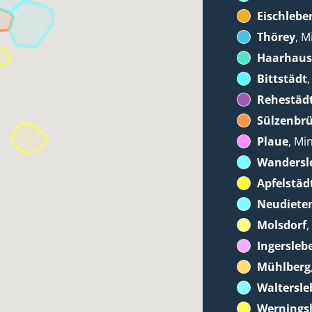
Eischlebe
Thörey
, M
Haarhau
Bittstädt
Rehestäd
Sülzenbr
Plaue
, Mi
Wandersl
Apfelstäd
Neudiete
Molsdorf
,
Ingersleb
Mühlberg
Waltersle
Wernings