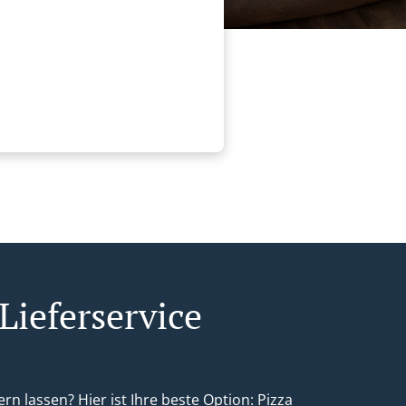
Lieferservice
ern lassen? Hier ist Ihre beste Option: Pizza