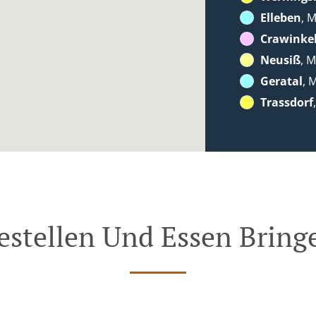
Elleben
, 
Crawinke
Neusiß
, M
Geratal
, 
Trassdorf
estellen Und Essen Bring