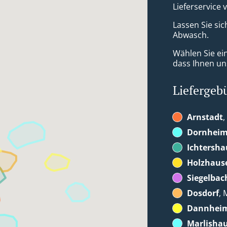
Lieferservice 
Lassen Sie sic
Abwasch.
Wählen Sie ei
dass Ihnen uns
Liefergeb
Arnstadt
,
Dornhei
Ichtersh
Holzhaus
Siegelbac
Dosdorf
, 
Dannhei
Marlisha